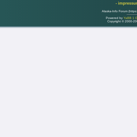
- impress
Alaska-Info Forum (https
Powered by
YaBB 1 Go
Copyright © 2000-2