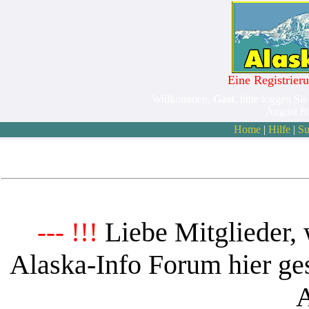
Eine Registrieru
Willkommen,
Gast
. bitte loggen Sie
August 8
Home
|
Hilfe
|
Su
Liebe Mitglieder, 
--- !!!
Alaska-Info Forum hier ges
A