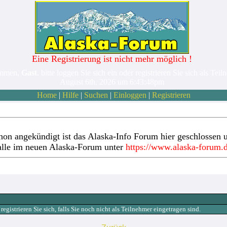
Eine Registrierung ist nicht mehr möglich !
ommen,
Gast
. bitte loggen Sie sich ein oder registrieren Sie sich als Teil
August 6th, 2026 um 6:43:48pm
Home
|
Hilfe
|
Suchen
|
Einloggen
|
Registrieren
hon angekündigt ist das Alaska-Info Forum hier geschlossen u
alle im neuen Alaska-Forum unter
https://www.alaska-forum.
gistrieren Sie sich, falls Sie noch nicht als Teilnehmer eingetragen sind.