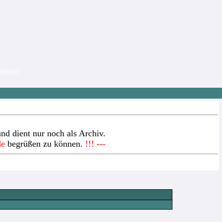
nehmer.
nd dient nur noch als Archiv.
de
begrüßen zu können.
!!! ---