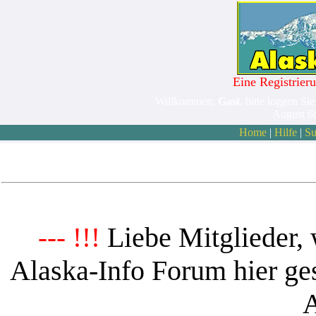
Eine Registrieru
Willkommen,
Gast
. bitte loggen Sie
August 6
Home
|
Hilfe
|
Su
Liebe Mitglieder, 
--- !!!
Alaska-Info Forum hier ges
A