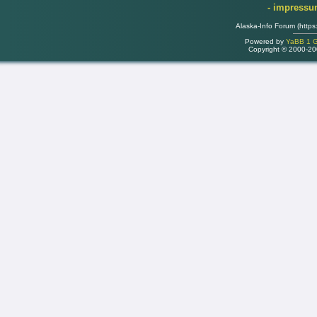
- impress
Alaska-Info Forum (https
Powered by
YaBB 1 Go
Copyright © 2000-2