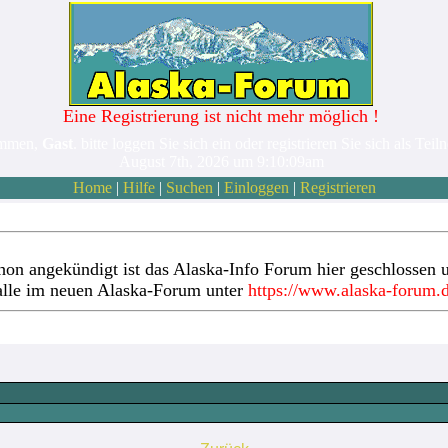
Eine Registrierung ist nicht mehr möglich !
ommen,
Gast
. bitte loggen Sie sich ein oder registrieren Sie sich als Teil
August 7th, 2026 um 9:10:09am
Home
|
Hilfe
|
Suchen
|
Einloggen
|
Registrieren
hon angekündigt ist das Alaska-Info Forum hier geschlossen u
alle im neuen Alaska-Forum unter
https://www.alaska-forum.