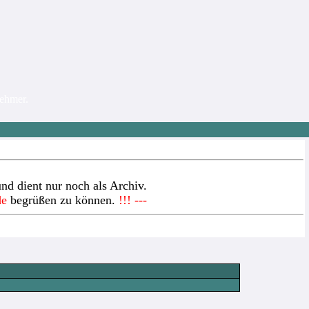
nehmer.
nd dient nur noch als Archiv.
de
begrüßen zu können.
!!! ---