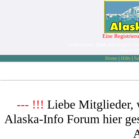
Eine Registrieru
Willkommen,
Gast
. bitte loggen Sie
August 10
Home
|
Hilfe
|
Su
Liebe Mitglieder, 
--- !!!
Alaska-Info Forum hier ges
A