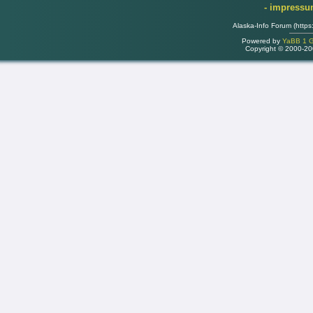
- impress
Alaska-Info Forum (https
Powered by
YaBB 1 Go
Copyright © 2000-2