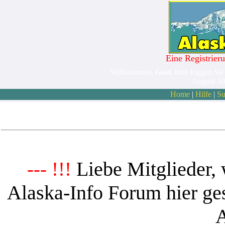
Eine Registrieru
Willkommen,
Gast
. bitte loggen Sie
August 10
Home
|
Hilfe
|
Su
Liebe Mitglieder, 
--- !!!
Alaska-Info Forum hier ges
A