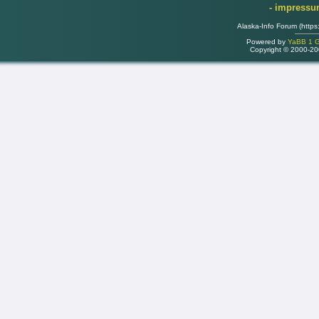
- impress
Alaska-Info Forum (https
Powered by
YaBB 1 Go
Copyright © 2000-2