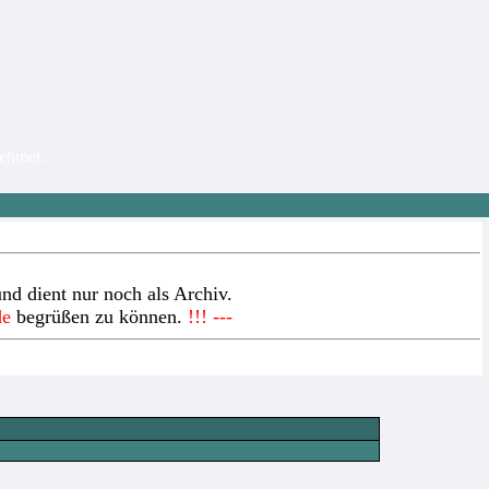
nehmer.
nd dient nur noch als Archiv.
de
begrüßen zu können.
!!! ---