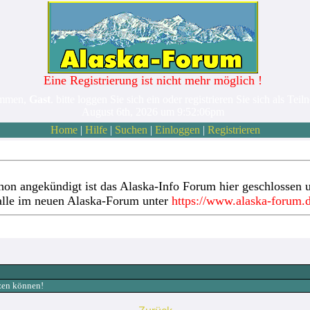
Eine Registrierung ist nicht mehr möglich !
ommen,
Gast
. bitte loggen Sie sich ein oder registrieren Sie sich als Teil
August 6th, 2026 um 9:52:06pm
Home
|
Hilfe
|
Suchen
|
Einloggen
|
Registrieren
hon angekündigt ist das Alaska-Info Forum hier geschlossen u
alle im neuen Alaska-Forum unter
https://www.alaska-forum.
tzen können!