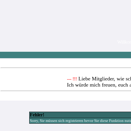
Willk
Liebe Mitglieder, wie sc
--- !!!
Ich würde mich freuen, euch 
Fehler!
Sorry, Sie müssen sich registrieren bevor Sie diese Funktion nu