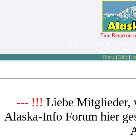
Eine Registrieru
Willkommen,
Gast
. bitte loggen Sie
August 7
Home
|
Hilfe
|
Su
Liebe Mitglieder, 
--- !!!
Alaska-Info Forum hier ges
A