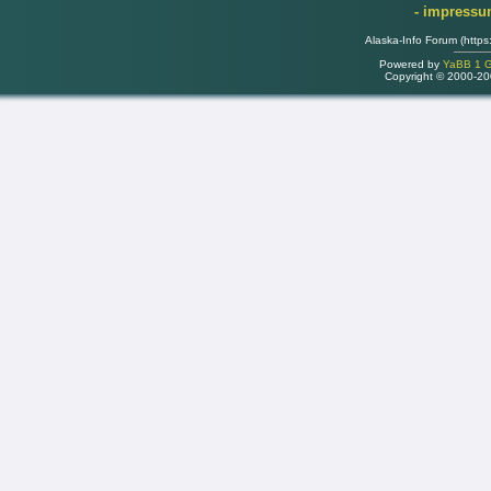
- impress
Alaska-Info Forum (https
Powered by
YaBB 1 Go
Copyright © 2000-2