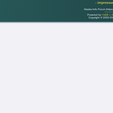
- impress
Alaska-Info Forum (https
Powered by
YaBB 1 Go
Copyright © 2000-2