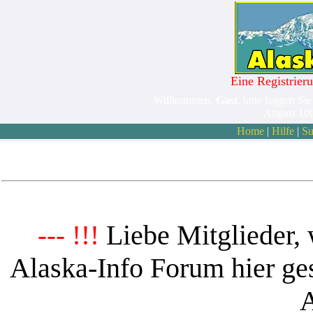
Eine Registrieru
Willkommen,
Gast
. bitte loggen Sie
August 10
Home
|
Hilfe
|
Su
Liebe Mitglieder, 
--- !!!
Alaska-Info Forum hier ges
A