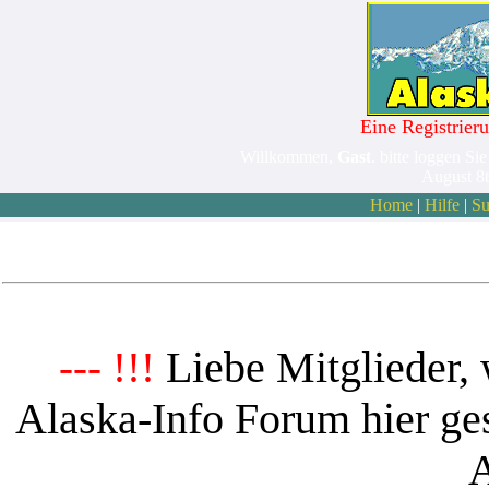
Eine Registrieru
Willkommen,
Gast
. bitte loggen Sie
August 8
Home
|
Hilfe
|
Su
Liebe Mitglieder, 
--- !!!
Alaska-Info Forum hier ges
A