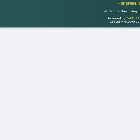
- impress
Alaska-Info Forum (https
Powered by
YaBB 1 Go
Copyright © 2000-2