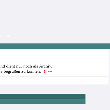
nehmer.
nd dient nur noch als Archiv.
de
begrüßen zu können.
!!! ---