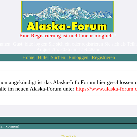
Eine Registrierung ist nicht mehr möglich !
ommen,
Gast
. bitte loggen Sie sich ein oder registrieren Sie sich als Teil
August 7th, 2026 um 1:59:48am
Home
|
Hilfe
|
Suchen
|
Einloggen
|
Registrieren
hon angekündigt ist das Alaska-Info Forum hier geschlossen u
alle im neuen Alaska-Forum unter
https://www.alaska-forum.
tzen können!