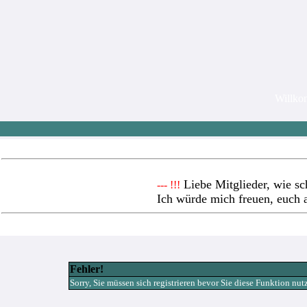
Willk
Liebe Mitglieder, wie sc
--- !!!
Ich würde mich freuen, euch 
Fehler!
Sorry, Sie müssen sich registrieren bevor Sie diese Funktion nu