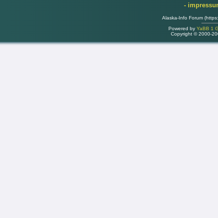
- impress
Alaska-Info Forum (https
Powered by
YaBB 1 Go
Copyright © 2000-2