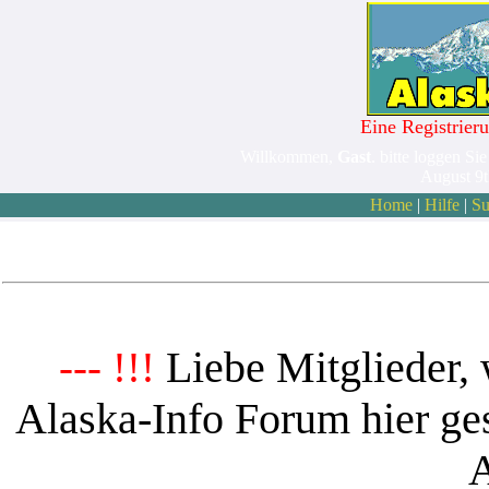
Eine Registrieru
Willkommen,
Gast
. bitte loggen Sie
August 9
Home
|
Hilfe
|
Su
Liebe Mitglieder, 
--- !!!
Alaska-Info Forum hier ges
A