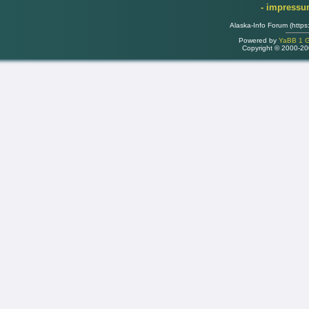
- impress
Alaska-Info Forum (https
Powered by
YaBB 1 Go
Copyright © 2000-2