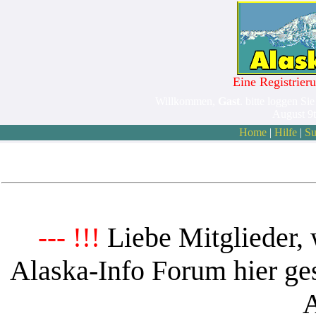
Eine Registrieru
Willkommen,
Gast
. bitte loggen Sie
August 9
Home
|
Hilfe
|
Su
Liebe Mitglieder, 
--- !!!
Alaska-Info Forum hier ges
A