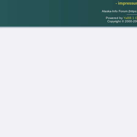
- impress
Alaska-Info Forum (https
Powered by
YaBB 1 Go
Copyright © 2000-2