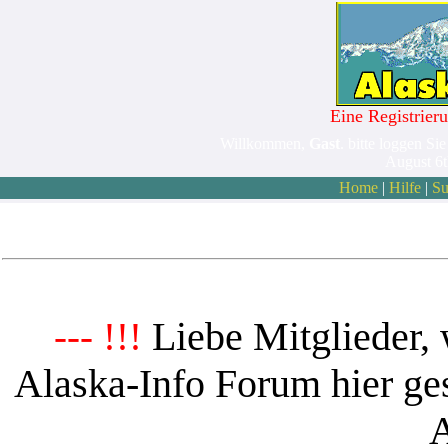
Eine Registrieru
Willkommen,
Gast
. bitte loggen Sie
August 6
Home
|
Hilfe
|
Su
Liebe Mitglieder, 
--- !!!
Alaska-Info Forum hier ges
A