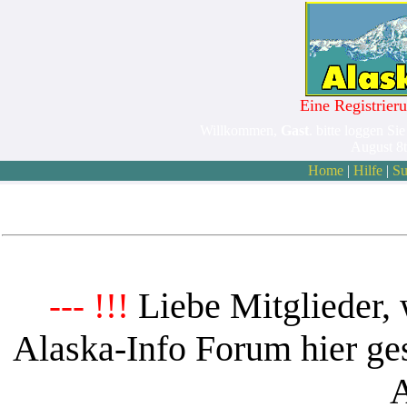
Eine Registrieru
Willkommen,
Gast
. bitte loggen Sie
August 8
Home
|
Hilfe
|
Su
Liebe Mitglieder, 
--- !!!
Alaska-Info Forum hier ges
A