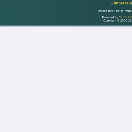
- impress
Alaska-Info Forum (https
Powered by
YaBB 1 Go
Copyright © 2000-2