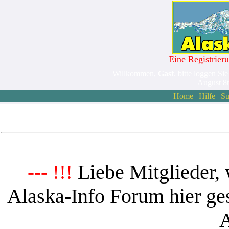
Eine Registrieru
Willkommen,
Gast
. bitte loggen Sie
August 8
Home
|
Hilfe
|
Su
Liebe Mitglieder, 
--- !!!
Alaska-Info Forum hier ges
A