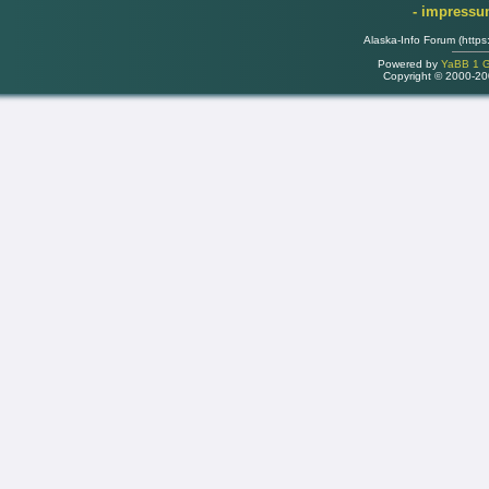
- impress
Alaska-Info Forum (https
Powered by
YaBB 1 Go
Copyright © 2000-2