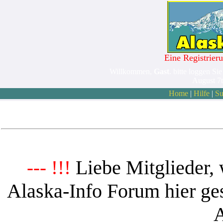
Eine Registrieru
Willkommen,
Gast
. bitte loggen Sie
August 7
Home
|
Hilfe
|
Su
Liebe Mitglieder, 
--- !!!
Alaska-Info Forum hier ges
A