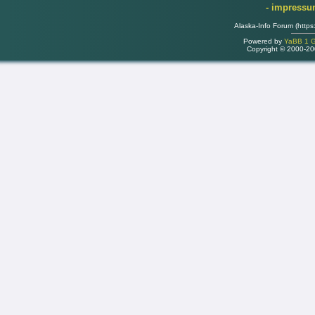
- impress
Alaska-Info Forum (https
Powered by
YaBB 1 Go
Copyright © 2000-2