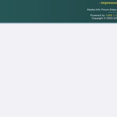
- impress
Alaska-Info Forum (https
Powered by
YaBB 1 Go
Copyright © 2000-2