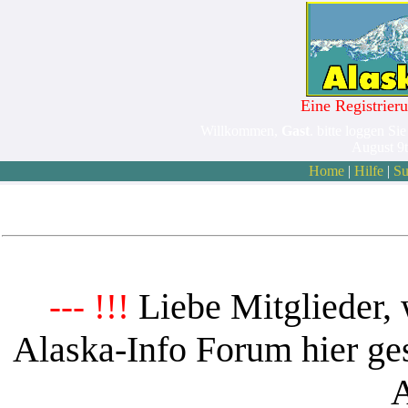
Eine Registrieru
Willkommen,
Gast
. bitte loggen Sie
August 9
Home
|
Hilfe
|
Su
Liebe Mitglieder, 
--- !!!
Alaska-Info Forum hier ges
A