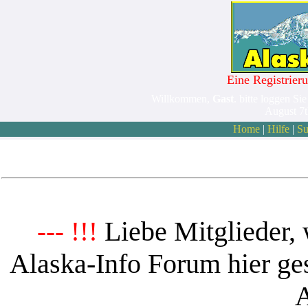
Eine Registrieru
Willkommen,
Gast
. bitte loggen Sie
August 7
Home
|
Hilfe
|
Su
Liebe Mitglieder, 
--- !!!
Alaska-Info Forum hier ges
A