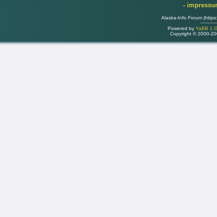
- impress
Alaska-Info Forum (https
Powered by
YaBB 1 Go
Copyright © 2000-2