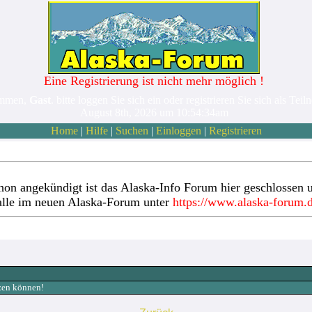
Eine Registrierung ist nicht mehr möglich !
ommen,
Gast
. bitte loggen Sie sich ein oder registrieren Sie sich als Teil
August 8th, 2026 um 10:54:34am
Home
|
Hilfe
|
Suchen
|
Einloggen
|
Registrieren
hon angekündigt ist das Alaska-Info Forum hier geschlossen u
alle im neuen Alaska-Forum unter
https://www.alaska-forum.
tzen können!