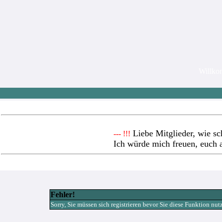
Willk
Liebe Mitglieder, wie sc
--- !!!
Ich würde mich freuen, euch 
Fehler!
Sorry, Sie müssen sich registrieren bevor Sie diese Funktion nu