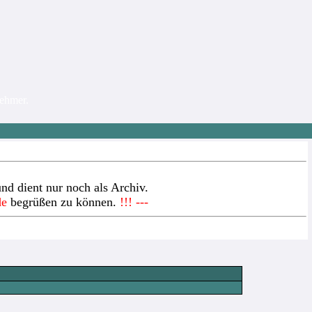
nehmer.
nd dient nur noch als Archiv.
de
begrüßen zu können.
!!! ---