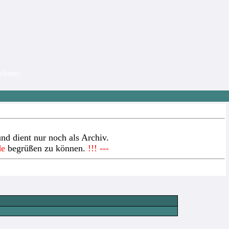
nehmer.
nd dient nur noch als Archiv.
de
begrüßen zu können.
!!! ---