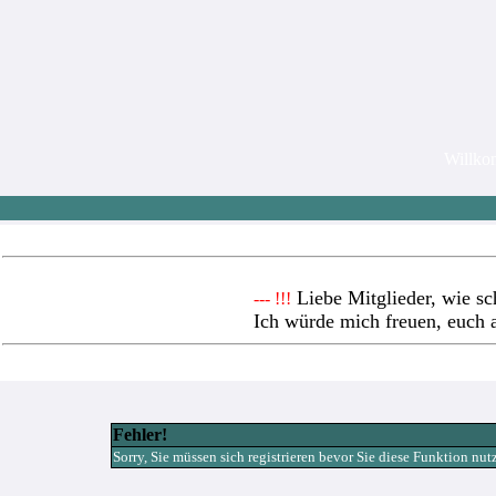
Willk
Liebe Mitglieder, wie sc
--- !!!
Ich würde mich freuen, euch 
Fehler!
Sorry, Sie müssen sich registrieren bevor Sie diese Funktion nu