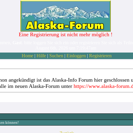
Eine Registrierung ist nicht mehr möglich !
ommen,
Gast
. bitte loggen Sie sich ein oder registrieren Sie sich als Teil
August 6th, 2026 um 7:19:47am
Home
|
Hilfe
|
Suchen
|
Einloggen
|
Registrieren
hon angekündigt ist das Alaska-Info Forum hier geschlossen u
alle im neuen Alaska-Forum unter
https://www.alaska-forum.
tzen können!