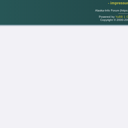
- impress
Alaska-Info Forum (https
Powered by
YaBB 1 Go
Copyright © 2000-2