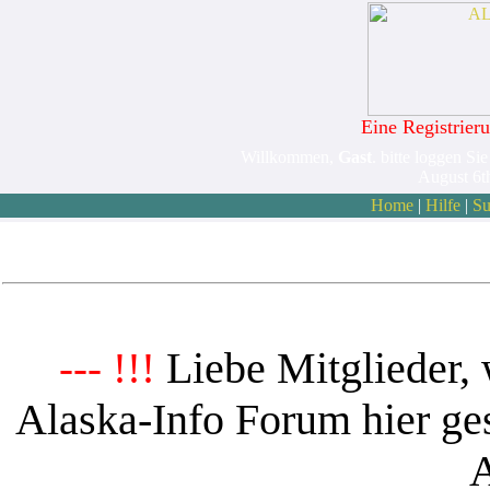
Eine Registrieru
Willkommen,
Gast
. bitte loggen Sie
August 6t
Home
|
Hilfe
|
Su
Liebe Mitglieder, 
--- !!!
Alaska-Info Forum hier ges
A