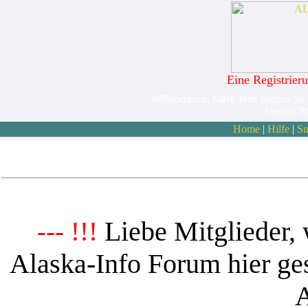
Eine Registrieru
Willkommen,
Gast
. bitte loggen Sie
August 7t
Home
|
Hilfe
|
Su
Liebe Mitglieder, 
--- !!!
Alaska-Info Forum hier ges
A