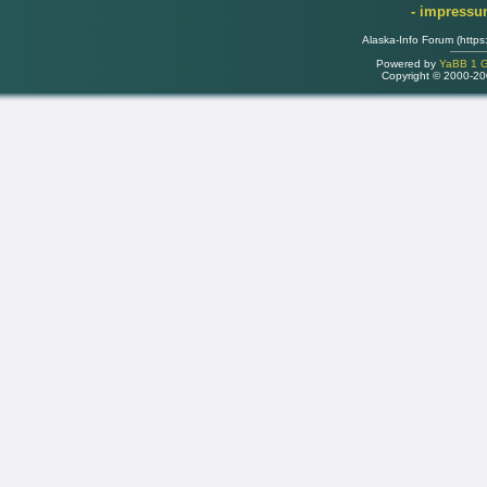
- impress
Alaska-Info Forum (https
Powered by
YaBB 1 Go
Copyright © 2000-2