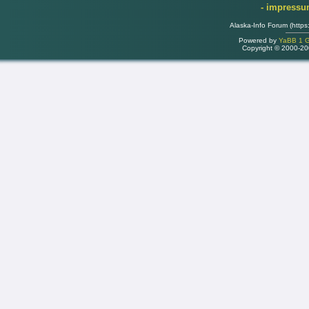
- impress
Alaska-Info Forum (https
Powered by
YaBB 1 Go
Copyright © 2000-2