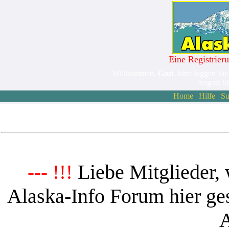
Eine Registrieru
Willkommen,
Gast
. bitte loggen Sie
August 6
Home
|
Hilfe
|
Su
Liebe Mitglieder, 
--- !!!
Alaska-Info Forum hier ges
A