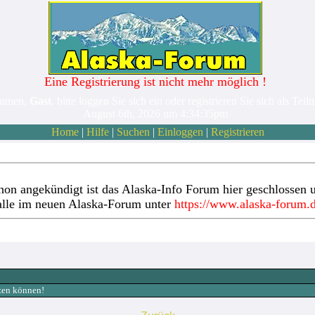
Eine Registrierung ist nicht mehr möglich !
ommen,
Gast
. bitte loggen Sie sich ein oder registrieren Sie sich als Teil
August 6th, 2026 um 4:34:35pm
Home
|
Hilfe
|
Suchen
|
Einloggen
|
Registrieren
hon angekündigt ist das Alaska-Info Forum hier geschlossen u
alle im neuen Alaska-Forum unter
https://www.alaska-forum.
tzen können!