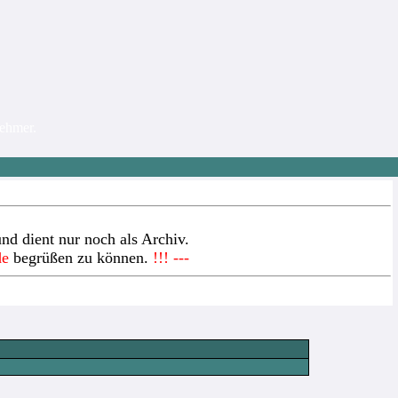
nehmer.
nd dient nur noch als Archiv.
de
begrüßen zu können.
!!! ---