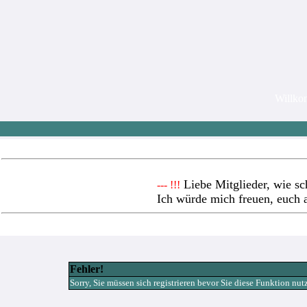
Willk
Liebe Mitglieder, wie sc
--- !!!
Ich würde mich freuen, euch 
Fehler!
Sorry, Sie müssen sich registrieren bevor Sie diese Funktion nu