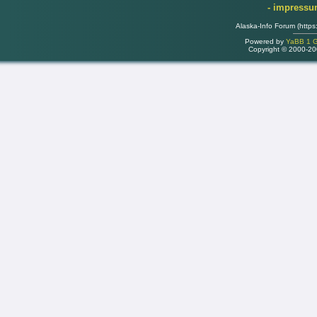
- impress
Alaska-Info Forum (https
Powered by
YaBB 1 Go
Copyright © 2000-2