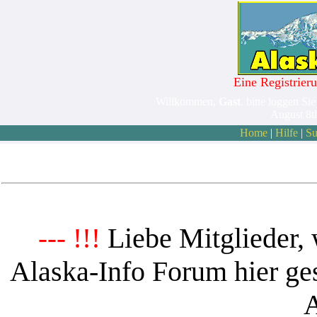
Eine Registrieru
Willkommen,
Gast
. bitte loggen Sie
August 8t
Home
|
Hilfe
|
Su
Liebe Mitglieder, 
--- !!!
Alaska-Info Forum hier ges
A