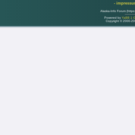
- impress
Alaska-Info Forum (https
Powered by
YaBB 1 Go
Copyright © 2000-2