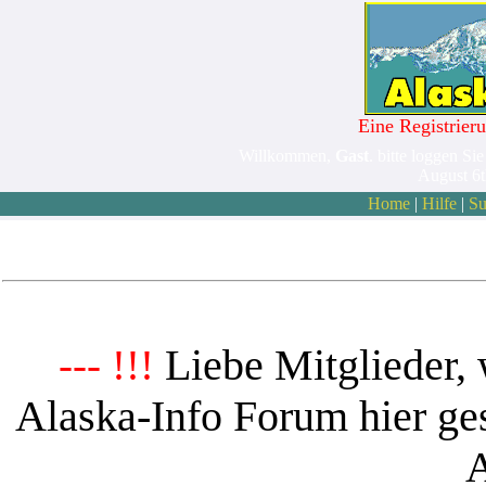
Eine Registrieru
Willkommen,
Gast
. bitte loggen Sie
August 6
Home
|
Hilfe
|
Su
Liebe Mitglieder, 
--- !!!
Alaska-Info Forum hier ges
A