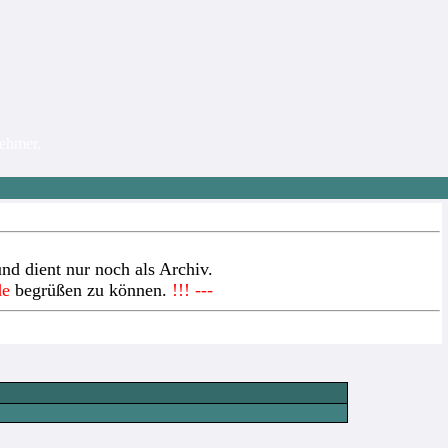
nehmer.
nd dient nur noch als Archiv.
de
begrüßen zu können.
!!! ---