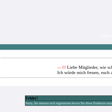
Willk
Liebe Mitglieder, wie sc
--- !!!
Ich würde mich freuen, euch 
Fehler!
Sorry, Sie müssen sich registrieren bevor Sie diese Funktion nu