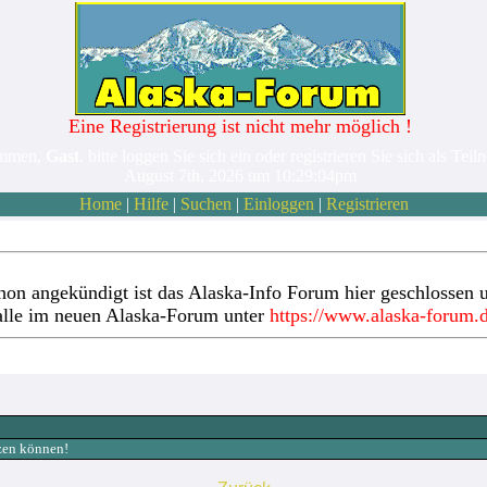
Eine Registrierung ist nicht mehr möglich !
ommen,
Gast
. bitte loggen Sie sich ein oder registrieren Sie sich als Teil
August 7th, 2026 um 10:29:04pm
Home
|
Hilfe
|
Suchen
|
Einloggen
|
Registrieren
hon angekündigt ist das Alaska-Info Forum hier geschlossen u
alle im neuen Alaska-Forum unter
https://www.alaska-forum.
tzen können!