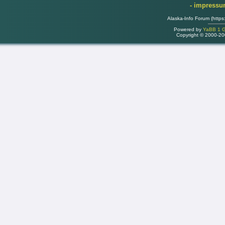
- impress
Alaska-Info Forum (https
Powered by
YaBB 1 Go
Copyright © 2000-2