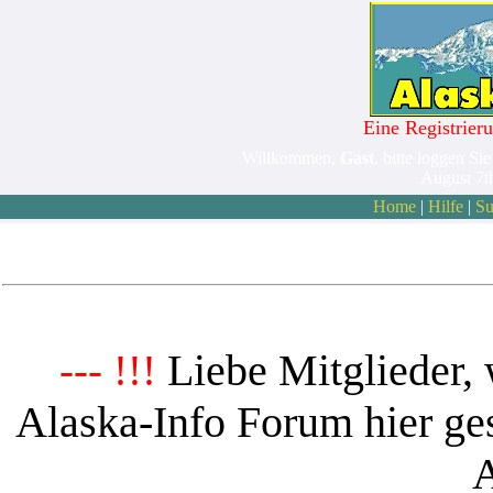
Eine Registrieru
Willkommen,
Gast
. bitte loggen Sie
August 7t
Home
|
Hilfe
|
Su
Liebe Mitglieder, 
--- !!!
Alaska-Info Forum hier ges
A