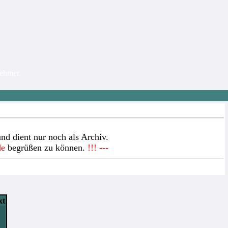
nehmer.
nd dient nur noch als Archiv.
de
begrüßen zu können.
!!! ---
xt