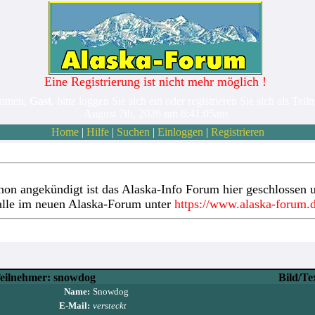
Eine Registrierung ist nicht mehr möglich !
ommen,
Gast
. bitte loggen Sie sich ein oder registrieren Sie sich als Teil
August 7th, 2026 um 6:41:05am
Home
|
Hilfe
|
Suchen
|
Einloggen
|
Registrieren
hon angekündigt ist das Alaska-Info Forum hier geschlossen u
alle im neuen Alaska-Forum unter
https://www.alaska-forum.
eilnehmer: snowdog
Bild/Te
Name:
Snowdog
E-Mail:
versteckt