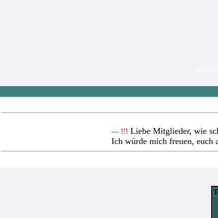
Willk
Liebe Mitglieder, wie sc
--- !!!
Ich würde mich freuen, euch 
T