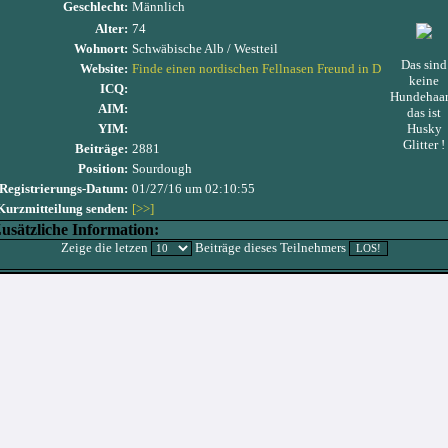
Geschlecht:
Männlich
Alter:
74
Wohnort:
Schwäbische Alb / Westteil
Das sind
Website:
Finde einen nordischen Fellnasen Freund in D
keine
ICQ:
Hundehaar
AIM:
das ist
YIM:
Husky
Glitter !
Beiträge:
2881
Position:
Sourdough
Registrierungs-Datum:
01/27/16 um 02:10:55
Kurzmitteilung senden:
[>>]
usätzliche Information:
Zeige die letzen
Beiträge dieses Teilnehmers