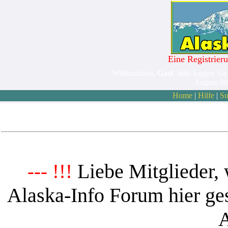
Eine Registrieru
Willkommen,
Gast
. bitte loggen Sie
August 9t
Home
|
Hilfe
|
Su
Liebe Mitglieder, 
--- !!!
Alaska-Info Forum hier ges
A