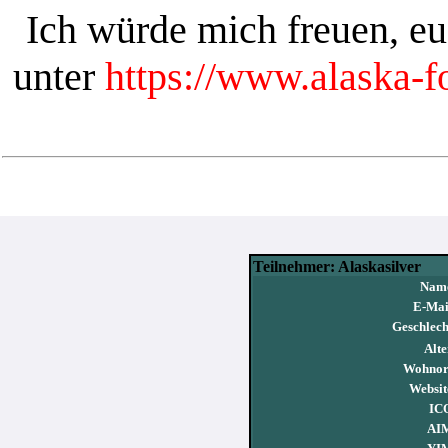
Ich würde mich freuen, e
unter
https://www.alaska-
Teilnehmer: Alaskasilver
Nam
E-Mai
Geschlech
Alte
Wohnor
Websit
IC
AI