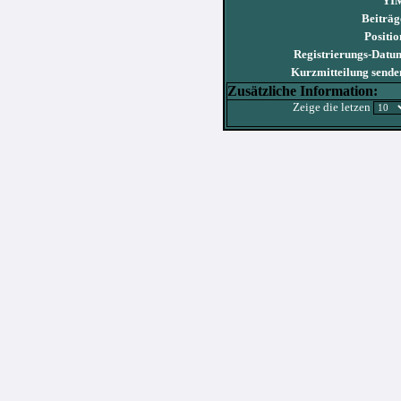
YI
Beiträg
Positio
Registrierungs-Datu
Kurzmitteilung sende
Zusätzliche Information:
Zeige die letzen