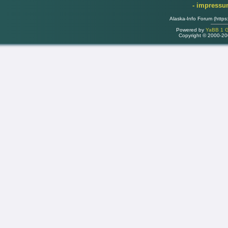
- impress
Alaska-Info Forum (https
Powered by
YaBB 1 Go
Copyright © 2000-2