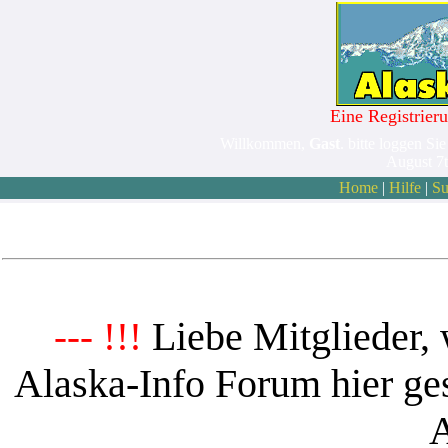
Eine Registrieru
Willkommen,
Gast
. bitte loggen Sie
August 7
Home
|
Hilfe
|
Su
Liebe Mitglieder, 
--- !!!
Alaska-Info Forum hier ges
A