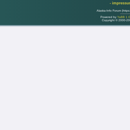
- impress
Alaska-Info Forum (https
Powered by
YaBB 1 Go
Copyright © 2000-2