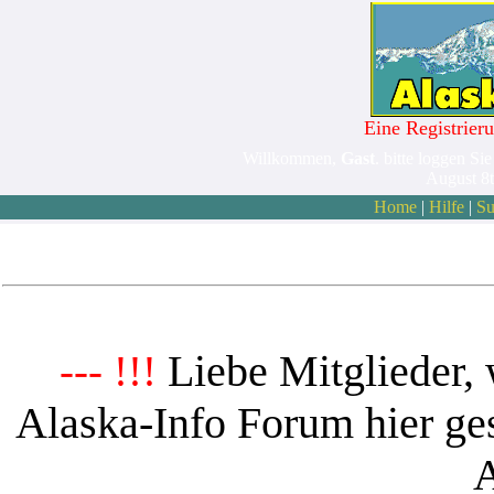
Eine Registrieru
Willkommen,
Gast
. bitte loggen Sie
August 8
Home
|
Hilfe
|
Su
Liebe Mitglieder, 
--- !!!
Alaska-Info Forum hier ges
A