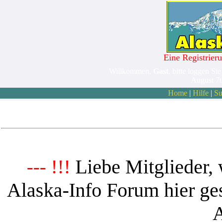
Eine Registrieru
Willkommen,
Gast
. bitte loggen Sie
August 7
Home
|
Hilfe
|
Su
Liebe Mitglieder, 
--- !!!
Alaska-Info Forum hier ges
A