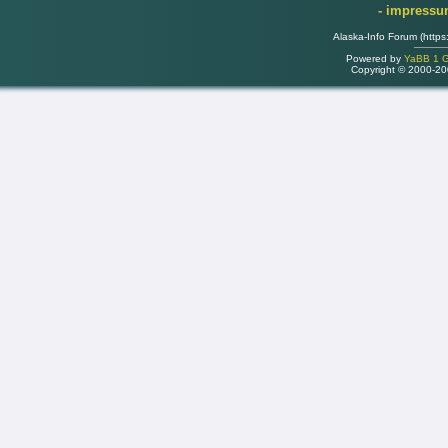
- impress
Alaska-Info Forum (https
Powered by
YaBB 1 Go
Copyright © 2000-2