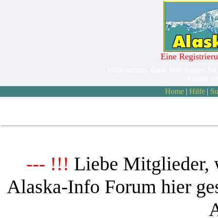
Eine Registrieru
Willkommen,
Gast
. bitte loggen Sie
August 10
Home
|
Hilfe
|
Su
Liebe Mitglieder, 
--- !!!
Alaska-Info Forum hier ges
A