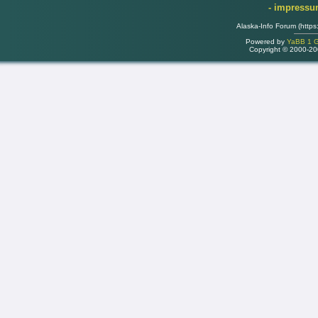
- impress
Alaska-Info Forum (https
Powered by
YaBB 1 Go
Copyright © 2000-2