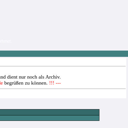
nehmer.
nd dient nur noch als Archiv.
de
begrüßen zu können.
!!! ---