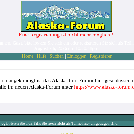
Eine Registrierung ist nicht mehr möglich !
ommen,
Gast
. bitte loggen Sie sich ein oder registrieren Sie sich als Teil
August 7th, 2026 um 10:20:48pm
Home
|
Hilfe
|
Suchen
|
Einloggen
|
Registrieren
hon angekündigt ist das Alaska-Info Forum hier geschlossen u
alle im neuen Alaska-Forum unter
https://www.alaska-forum.
gistrieren Sie sich, falls Sie noch nicht als Teilnehmer eingetragen sind.