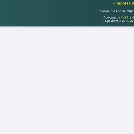
- impress
Alaska-Info Forum (https
Powered by
YaBB 1 Go
Copyright © 2000-2