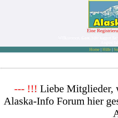
Eine Registrieru
Willkommen,
Gast
. bitte loggen Sie
August 6t
Home
|
Hilfe
|
Su
Liebe Mitglieder, 
--- !!!
Alaska-Info Forum hier ges
A