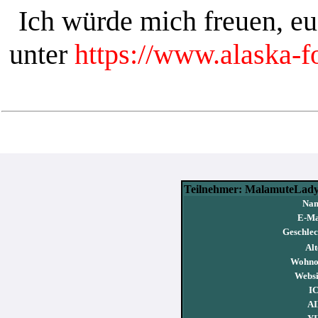
Ich würde mich freuen, e
unter
https://www.alaska-
Teilnehmer: MalamuteLad
Na
E-Ma
Geschlec
Alt
Wohno
Websi
I
AI