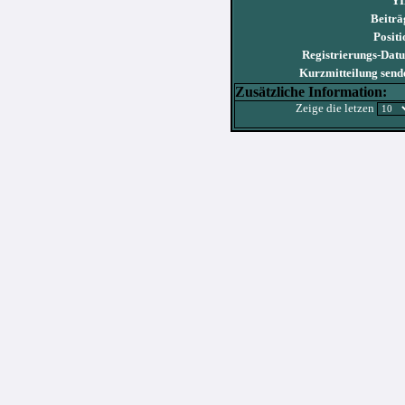
YI
Beiträ
Positi
Registrierungs-Dat
Kurzmitteilung send
Zusätzliche Information:
Zeige die letzen