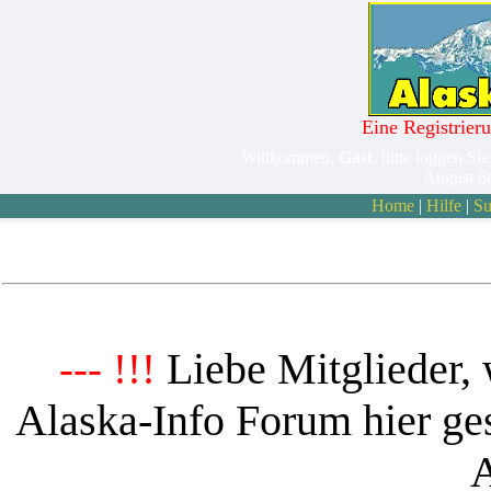
Eine Registrieru
Willkommen,
Gast
. bitte loggen Sie
August 6
Home
|
Hilfe
|
Su
Liebe Mitglieder, 
--- !!!
Alaska-Info Forum hier ges
A