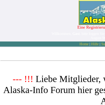
Eine Registrieru
Willkommen,
Gast
. bitte loggen Sie
August 9
Home
|
Hilfe
|
Su
Liebe Mitglieder, 
--- !!!
Alaska-Info Forum hier ges
A