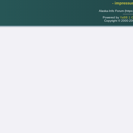
- impress
Alaska-Info Forum (https
Powered by
YaBB 1 Go
Copyright © 2000-2