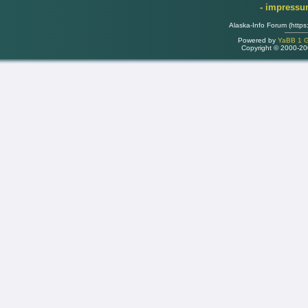
- impress
Alaska-Info Forum (https
Powered by
YaBB 1 Go
Copyright © 2000-2