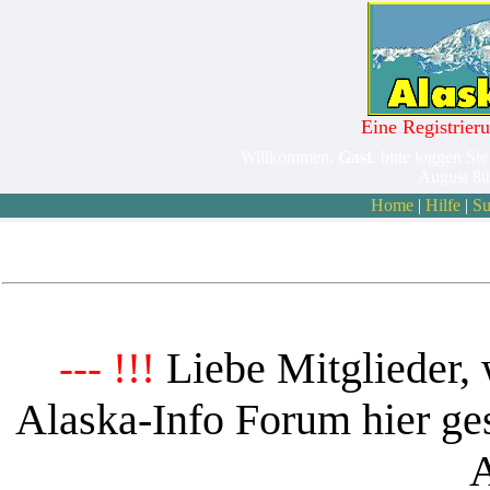
Eine Registrieru
Willkommen,
Gast
. bitte loggen Sie
August 8t
Home
|
Hilfe
|
Su
Liebe Mitglieder, 
--- !!!
Alaska-Info Forum hier ges
A