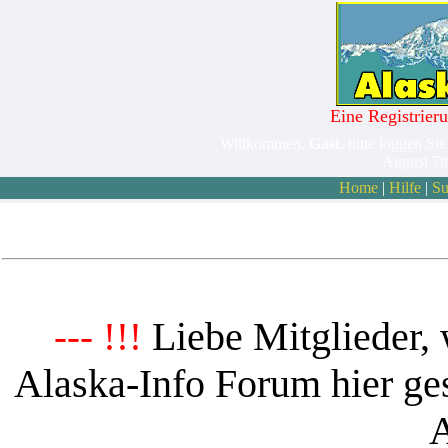
Eine Registrieru
Willkommen,
Gast
. bitte loggen Sie
August 7t
Home
|
Hilfe
|
Su
Liebe Mitglieder, 
--- !!!
Alaska-Info Forum hier ges
A