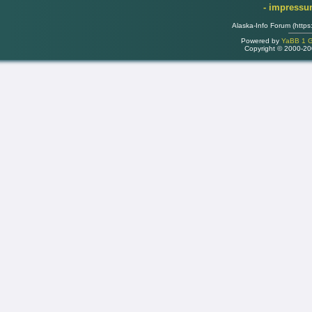
- impress
Alaska-Info Forum (https
Powered by
YaBB 1 Go
Copyright © 2000-2