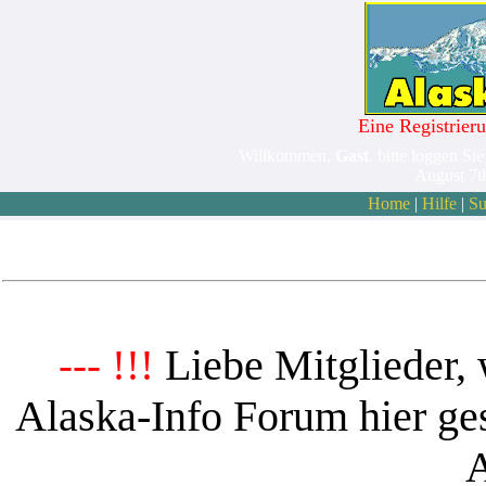
Eine Registrieru
Willkommen,
Gast
. bitte loggen Sie
August 7t
Home
|
Hilfe
|
Su
Liebe Mitglieder, 
--- !!!
Alaska-Info Forum hier ges
A