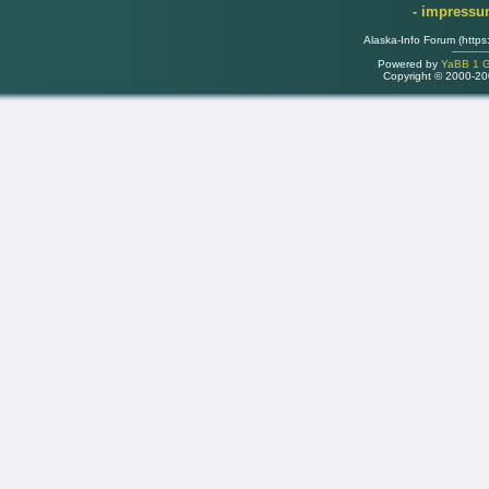
- impress
Alaska-Info Forum (https
Powered by
YaBB 1 Go
Copyright © 2000-2