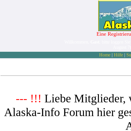
Eine Registrieru
Willkommen,
Gast
. bitte loggen Sie
August 7
Home
|
Hilfe
|
Su
Liebe Mitglieder, 
--- !!!
Alaska-Info Forum hier ges
A