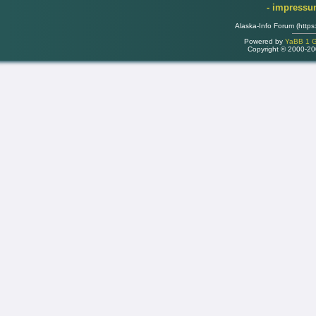
- impress
Alaska-Info Forum (https
Powered by
YaBB 1 Go
Copyright © 2000-2