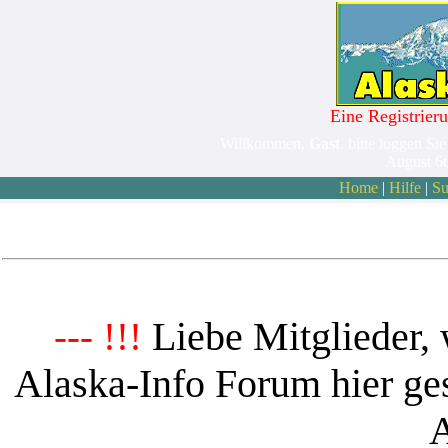
Eine Registrieru
Willkommen,
Gast
. bitte loggen Sie
August 6
Home
|
Hilfe
|
Su
Liebe Mitglieder, 
--- !!!
Alaska-Info Forum hier ges
A