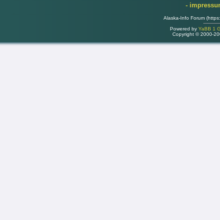
- impress
Alaska-Info Forum (https
Powered by
YaBB 1 Go
Copyright © 2000-2