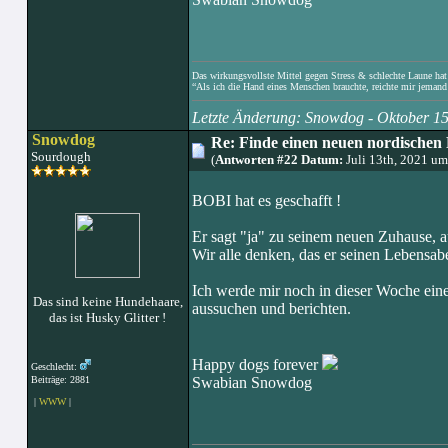
Das wirkungsvollste Mittel gegen Stress & schlechte Laune hat e
“Als ich die Hand eines Menschen brauchte, reichte mir jemand 
Letzte Änderung: Snowdog - Oktober 1
Snowdog
Re: Finde einen neuen nordischen 
Sourdough
(
Antworten #22 Datum:
Juli 13th, 2021 u
BOBI hat es geschafft !
Er sagt "ja" zu seinem neuen Zuhause, a
Wir alle denken, das er seinen Lebensab
Ich werde mir noch in dieser Woche eine
Das sind keine Hundehaare,
aussuchen und berichten.
das ist Husky Glitter !
Happy dogs forever
Geschlecht:
Beiträge: 2881
Swabian Snowdog
|
WWW
|