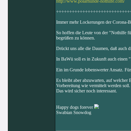
http://www.polarhunde-nothilfe.com/
÷÷÷÷÷÷÷÷÷÷÷÷÷÷÷÷÷÷÷÷÷÷÷÷÷÷÷÷
Immer mehr Lockerungen der Corona-Be
So hoffen die Leute von der "Nothilfe f
begrüßen zu können.
Drückt uns alle die Daumen, daß auch di
In BaWü soll es in Zukunft auch einen
Ein im Grunde lobenswerter Ansatz. Für
Es bleibt aber abzuwarten, auf welcher 
Vorbereitung wie vermittelt werden soll.
Das wird sicher noch interessant.
Happy dogs forever
Swabian Snowdog