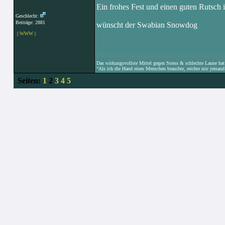
Ein frohes Fest und einen guten Rutsch 
Geschlecht:
Beiträge: 2881
wünscht der Swabian Snowdog
|
WWW
|
Das wirkungsvollste Mittel gegen Stress & schlechte Laune hat e
“Als ich die Hand eines Menschen brauchte, reichte mir jemand 
Seiten:
1
2
3
4
5