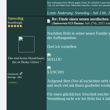
Das wirkungsvollste Mittel gegen Stress & schlechte Laune hat e
“Als ich die Hand eines Menschen brauchte, reichte mir jemand 
Letzte Änderung: Snowdog - Juli 13th,
Snowdog
Re: Finde einen neuen nordischen 
Sourdough
(
Antworten #23 Datum:
Juli 27th, 2021 u
Nachdem Bobi in seiner neuen Familie je
der Auffangstation.
Darf ich vorstellen:
Das sind keine Hundehaare,
MALOU
das ist Husky Glitter !
SANCHO
Geschlecht:
Beiträge: 2881
Aufgrund ihrer (Vor-)Geschichten steht z
|
WWW
|
und noch viel mit ihnen gearbeitet werd
Für einen glücklichen Abschluß möchte i
Vermittlung nicht wie bei Bobi fast 4 Jah