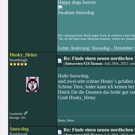
Happy dogs forever
Swabian Snowdog
Das wirkungsvollste Mittel gegen Stress & schlechte Laune hat e
“Als ich die Hand eines Menschen brauchte, reichte mir jemand 
Letzte Änderung: Snowdog - Dezember 
Husky_Heinz
Re: Finde einen neuen nordischen 
Sourdough
(
Antworten #24 Datum:
Juli 28th, 2021 u
Hallo Snowdog,
sind zwei sehr schöne Husky`s gefallen 
Schöne Tiere, leider kann ich keinen b
Drück Dir die Daumen das beide gut ver
Gruß Husky_Heinz
Geschlecht:
Beiträge: 941
Husky_Heinz
|
Snowdog
Re: Finde einen neuen nordischen 
Sourdough
(
Antworten #25 Datum:
Juli 30th, 2021 u