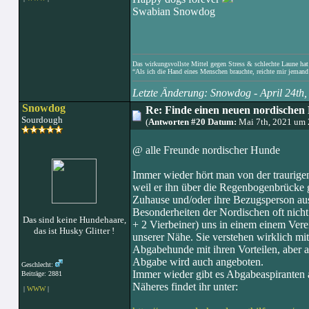
Swabian Snowdog
Das wirkungsvollste Mittel gegen Stress & schlechte Laune hat e
“Als ich die Hand eines Menschen brauchte, reichte mir jemand 
Letzte Änderung: Snowdog - April 24th
Snowdog
Re: Finde einen neuen nordischen 
Sourdough
(
Antworten #20 Datum:
Mai 7th, 2021 um 
@ alle Freunde nordischer Hunde
Immer wieder hört man von der traurigen
weil er ihn über die Regenbogenbrücke g
Zuhause und/oder ihre Bezugsperson aus
Besonderheiten der Nordischen oft nich
Das sind keine Hundehaare,
+ 2 Vierbeiner) uns in einem einem Verei
das ist Husky Glitter !
unserer Nähe. Sie verstehen wirklich m
Abgabehunde mit ihren Vorteilen, aber au
Abgabe wird auch angeboten.
Geschlecht:
Immer wieder gibt es Abgabeaspiranten al
Beiträge: 2881
Näheres findet ihr unter:
|
WWW
|