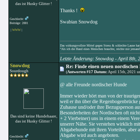
das ist Husky Glitter !
Thanks !
Geschlecht:
Swabian Snowdog
Beiträge: 2881
|
WWW
|
Das wirkungsvollste Mittel gegen Stress & schlechte Laune hat e
“Als ich die Hand eines Menschen brauchte, reichte mir jemand 
Letzte Änderung: Snowdog - April 8th,
Snowdog
Re: Finde einen neuen nordischen 
Sourdough
(
Antworten #17 Datum:
April 15th, 2021 
@ alle Freunde nordischer Hunde
Immer wieder hört man von der traurigen
weil er ihn über die Regenbogenbrücke g
Zuhause und/oder ihre Bezugsperson aus
Besonderheiten der Nordischen oft nich
Das sind keine Hundehaare,
+ 2 Vierbeiner) uns in einem einem Verei
das ist Husky Glitter !
unserer Nähe. Sie verstehen wirklich m
Abgabehunde mit ihren Vorteilen, aber au
Abgabe wird auch angeboten.
Geschlecht: