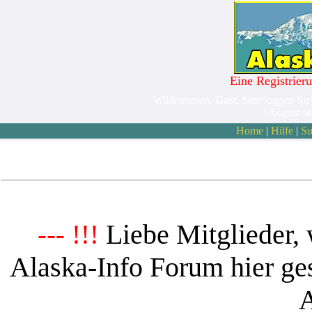
Eine Registrieru
Willkommen,
Gast
. bitte loggen Sie
August 6
Home
|
Hilfe
|
Su
Liebe Mitglieder, 
--- !!!
Alaska-Info Forum hier ges
A