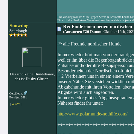
Das wirkungsvollste Mittel gegen Stress & schlechte Laune hat e
“Als ich die Hand eines Menschen brauchte, reichte mir jemand 
Snowdog
Re: Finde einen neuen nordischen 
Sourdough
(
Antworten #26 Datum:
Oktober 15th, 202
@ alle Freunde nordischer Hunde
Immer wieder hört man von der traurigen
weil er ihn über die Regenbogenbrücke g
Zuhause und/oder ihre Bezugsperson aus
Besonderheiten der Nordischen oft nich
Das sind keine Hundehaare,
+ 2 Vierbeiner) uns in einem einem Verei
das ist Husky Glitter !
unserer Nähe. Sie verstehen wirklich m
Abgabehunde mit ihren Vorteilen, aber au
Abgabe wird auch angeboten.
Geschlecht:
Immer wieder gibt es Abgabeaspiranten al
Beiträge: 2881
Näheres findet ihr unter:
|
WWW
|
http://www.polarhunde-nothilfe.com/
÷÷÷÷÷÷÷÷÷÷÷÷÷÷÷÷÷÷÷÷÷÷÷÷÷÷÷÷