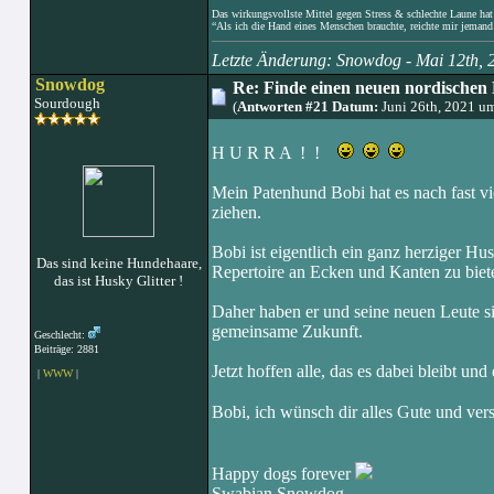
Das wirkungsvollste Mittel gegen Stress & schlechte Laune hat e
“Als ich die Hand eines Menschen brauchte, reichte mir jemand 
Letzte Änderung: Snowdog - Mai 12th,
Snowdog
Re: Finde einen neuen nordischen 
Sourdough
(
Antworten #21 Datum:
Juni 26th, 2021 u
H U R R A ! !
Mein Patenhund Bobi hat es nach fast vie
ziehen.
Bobi ist eigentlich ein ganz herziger Hu
Das sind keine Hundehaare,
Repertoire an Ecken und Kanten zu biet
das ist Husky Glitter !
Daher haben er und seine neuen Leute si
gemeinsame Zukunft.
Geschlecht:
Beiträge: 2881
Jetzt hoffen alle, das es dabei bleibt und
|
WWW
|
Bobi, ich wünsch dir alles Gute und ve
Happy dogs forever
Swabian Snowdog