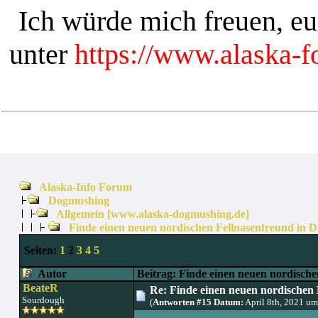
Ich würde mich freuen, e
unter
https://www.alaska-
Alaska-Info Forum
Dogmushing
Allgemein [www.alaska-dogmushing.de]
Finde einen neuen nordischen Fellnasenfreund in D
Seiten:
1
2
3
4
5
Autor
Beitrag: Finde einen neuen nordische
BeateR
Re: Finde einen neuen nordischen 
Sourdough
(
Antworten #15 Datum:
April 8th, 2021 u