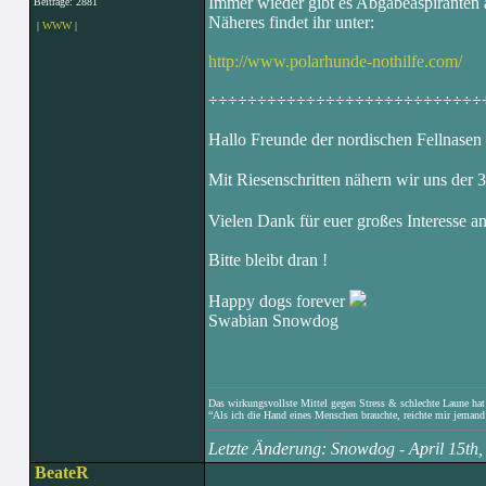
Immer wieder gibt es Abgabeaspiranten al
Beiträge: 2881
Näheres findet ihr unter:
|
WWW
|
http://www.polarhunde-nothilfe.com/
÷÷÷÷÷÷÷÷÷÷÷÷÷÷÷÷÷÷÷÷÷÷÷÷÷÷÷÷
Hallo Freunde der nordischen Fellnasen 
Mit Riesenschritten nähern wir uns der
Vielen Dank für euer großes Interesse a
Bitte bleibt dran !
Happy dogs forever
Swabian Snowdog
Das wirkungsvollste Mittel gegen Stress & schlechte Laune hat e
“Als ich die Hand eines Menschen brauchte, reichte mir jemand 
Letzte Änderung: Snowdog - April 15th
BeateR