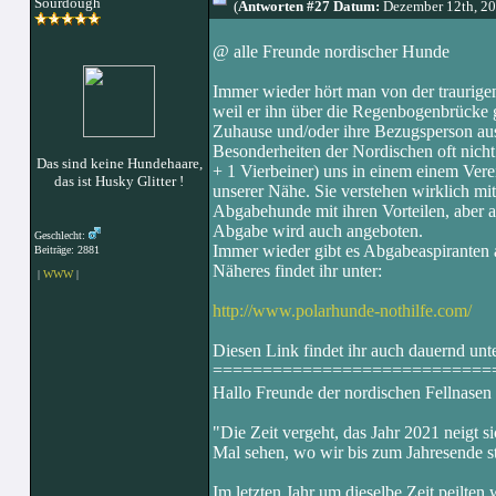
Sourdough
(
Antworten #27 Datum:
Dezember 12th, 2
@ alle Freunde nordischer Hunde
Immer wieder hört man von der traurigen
weil er ihn über die Regenbogenbrücke g
Zuhause und/oder ihre Bezugsperson aus
Besonderheiten der Nordischen oft nich
Das sind keine Hundehaare,
+ 1 Vierbeiner) uns in einem einem Verei
das ist Husky Glitter !
unserer Nähe. Sie verstehen wirklich m
Abgabehunde mit ihren Vorteilen, aber au
Abgabe wird auch angeboten.
Geschlecht:
Immer wieder gibt es Abgabeaspiranten al
Beiträge: 2881
Näheres findet ihr unter:
|
WWW
|
http://www.polarhunde-nothilfe.com/
Diesen Link findet ihr auch dauernd unt
============================
Hallo Freunde der nordischen Fellnasen !.
"Die Zeit vergeht, das Jahr 2021 neigt si
Mal sehen, wo wir bis zum Jahresende s
Im letzten Jahr um dieselbe Zeit peilten