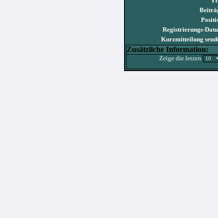
YI
Beiträ
Positi
Registrierungs-Dat
Kurzmitteilung send
Zusätzliche Information:
Zeige die letzen