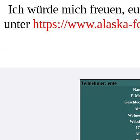
Ich würde mich freuen, e
unter
https://www.alaska-
Teilnehmer: ente
Nam
E-Ma
Geschlec
Alt
Wohno
Websi
I
AI