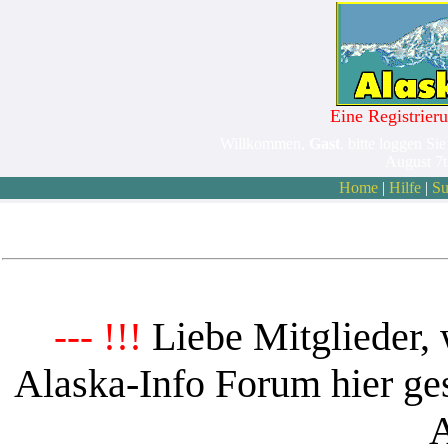
Eine Registrieru
Willkommen,
Gast
. bitte loggen Sie
August 7
Home
|
Hilfe
|
Su
Liebe Mitglieder, 
--- !!!
Alaska-Info Forum hier ges
A