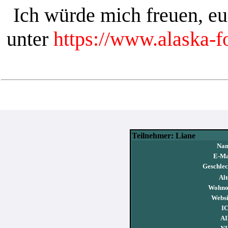
Ich würde mich freuen, e
unter
https://www.alaska-
Teilnehmer: Liane
Nam
E-Ma
Geschlec
Alt
Wohno
Websi
I
AI