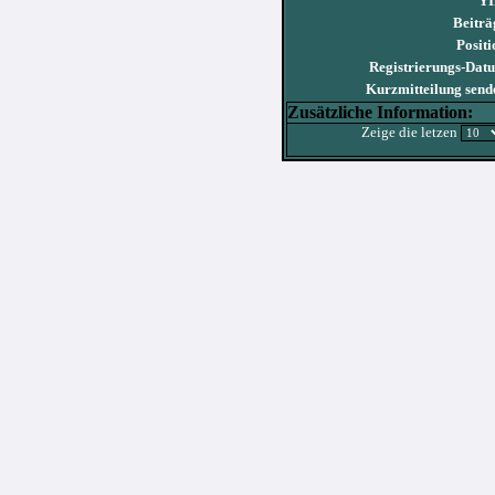
YI
Beiträ
Positi
Registrierungs-Dat
Kurzmitteilung send
Zusätzliche Information:
Zeige die letzen