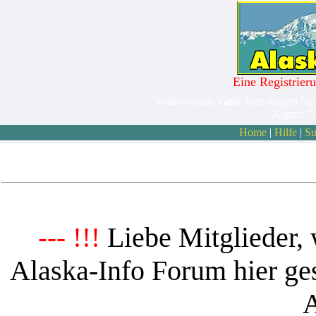
Eine Registrieru
Willkommen,
Gast
. bitte loggen Sie
August 7
Home
|
Hilfe
|
Su
Liebe Mitglieder, 
--- !!!
Alaska-Info Forum hier ges
A