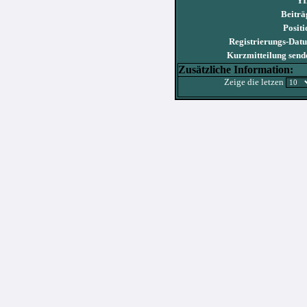
YI
Beiträ
Positi
Registrierungs-Dat
Kurzmitteilung send
Zusätzliche Information:
Zeige die letzen