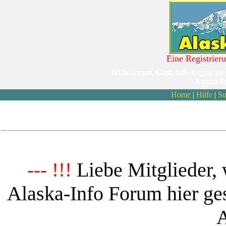
Eine Registrieru
Willkommen,
Gast
. bitte loggen Sie
August 6
Home
|
Hilfe
|
Su
Liebe Mitglieder, 
--- !!!
Alaska-Info Forum hier ges
A