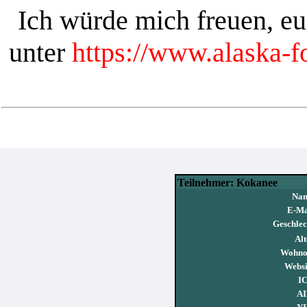
Ich würde mich freuen, e
unter
https://www.alaska-
Teilnehmer: Kokanee
Nam
E-Ma
Geschlec
Alt
Wohno
Websi
I
AI