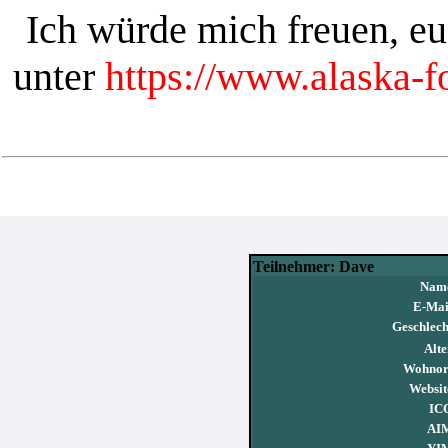
Ich würde mich freuen, e
unter
https://www.alaska-
Teilnehmer: Dave
Nam
E-Mai
Geschlech
Alte
Wohnor
Websit
IC
AI