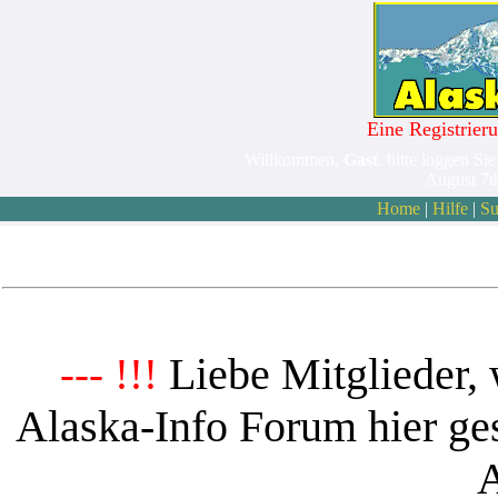
Eine Registrieru
Willkommen,
Gast
. bitte loggen Sie
August 7t
Home
|
Hilfe
|
Su
Liebe Mitglieder, 
--- !!!
Alaska-Info Forum hier ges
A