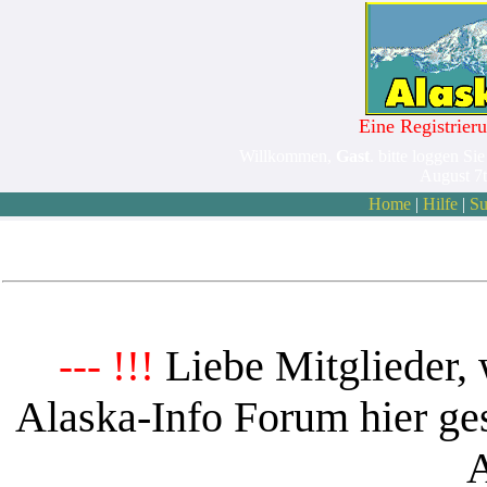
Eine Registrieru
Willkommen,
Gast
. bitte loggen Sie
August 7
Home
|
Hilfe
|
Su
Liebe Mitglieder, 
--- !!!
Alaska-Info Forum hier ges
A