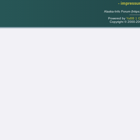
- impress
Alaska-Info Forum (https
Powered by
YaBB 1 Go
Copyright © 2000-2